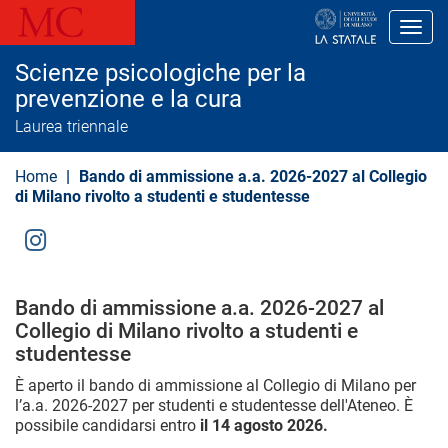
S
a
Toggl
l
t
Scienze psicologiche per la
a
a
prevenzione e la cura
l
Laurea triennale
c
o
n
Home
Bando di ammissione a.a. 2026-2027 al Collegio
t
e
di Milano rivolto a studenti e studentesse
n
u
t
Social
o
Menu
p
r
Bando di ammissione a.a. 2026-2027 al
i
Collegio di Milano rivolto a studenti e
n
c
studentesse
i
p
È aperto il bando di ammissione al Collegio di Milano per
a
l’a.a. 2026-2027 per studenti e studentesse dell'Ateneo. È
l
possibile candidarsi entro
il 14 agosto 2026.
e