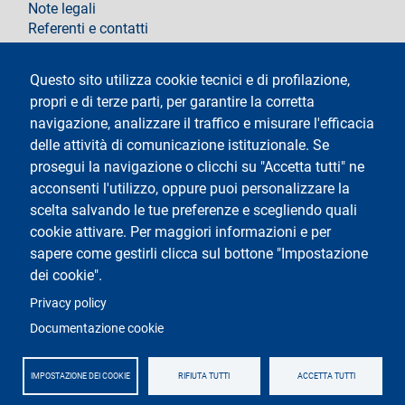
Note legali
Referenti e contatti
Segui La Statale su
Questo sito utilizza cookie tecnici e di profilazione,
propri e di terze parti, per garantire la corretta
navigazione, analizzare il traffico e misurare l'efficacia
delle attività di comunicazione istituzionale. Se
prosegui la navigazione o clicchi su "Accetta tutti" ne
acconsenti l'utilizzo, oppure puoi personalizzare la
Testo
Università degli studi di Milano
scelta salvando le tue preferenze e scegliendo quali
Via Festa del Perdono 7 - 20122 Milano
cookie attivare. Per maggiori informazioni e per
Tel.
+39 02 5032 5032
Posta elettronica certificata
sapere come gestirli clicca sul bottone "Impostazione
dei cookie".
Logo
Privacy policy
Documentazione cookie
IMPOSTAZIONE DEI COOKIE
RIFIUTA TUTTI
ACCETTA TUTTI